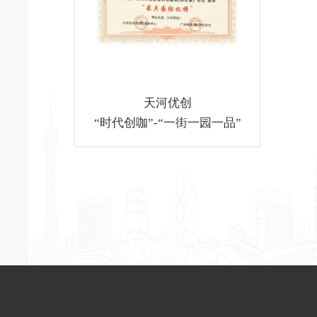
天河优创
​“时代创咖”-“一街一园一品”